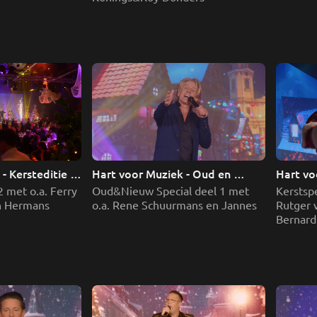
- Kersteditie 
Hart voor Muziek - Oud en 
Hart voo
Nieuw deel 1
deel 1
2 met o.a. Ferry 
Oud&Nieuw Special deel 1 met 
Kerstspe
n Hermans
o.a. Rene Schuurmans en Jannes
Rutger 
Bernard