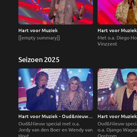
Hart voor Muziek
Hart voor Muzie
[[empty summary]]
Met o.a. Diego Ho
Vinzzent
Seizoen 2025
Hart voor Muziek - Oud&nieuw 
Hart voor Muziek
editie deel 2
editie deel 1
Oud&Nieuw special met o.a. 
Oud&Nieuw specia
Jordy van den Boer en Wendy van 
o.a. Django Wagne
Hout
Oostrom