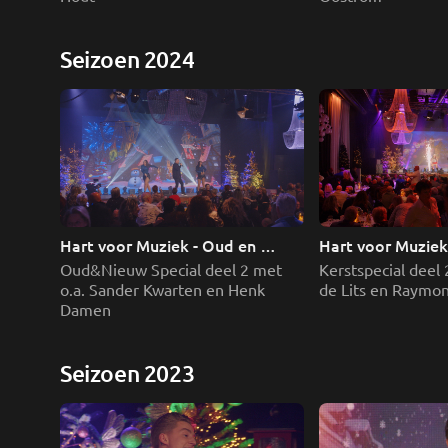
Seizoen 2024
Hart voor Muziek - Oud en 
Hart voor Muziek 
Nieuw deel 2
deel 2
Oud&Nieuw Special deel 2 met 
Kerstspecial deel 
o.a. Sander Kwarten en Henk 
de Lits en Raymo
Damen
Seizoen 2023