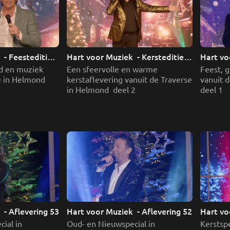
 - Feesteditie 
Hart voor Muziek  - Kersteditie 
Hart voo
deel 2
deel 1
d en muziek 
Een sfeervolle en warme 
Feest, g
e in Helmond 
kerstaflevering vanuit de Traverse 
vanuit d
in Helmond  deel 2
deel 1 
 - Aflevering 53
Hart voor Muziek  - Aflevering 52
Hart vo
ial in 
Oud- en Nieuwspecial in 
Kerstspe