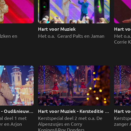
k
Hart voor Muziek
Hart vo
lzken en 
Met o.a.  Gerard Palts en Jaman 
Met o.a.
Corrie 
 - Oud&nieuw 
Hart voor Muziek - Kersteditie 
Hart voo
deel 2
deel 1
l deel 1 met 
Kerstspecial deel 2 met o.a. De 
Kerstspe
r en Arjon 
Alpenzusjes en Corry 
zanger 
Konings&Roy Donders 