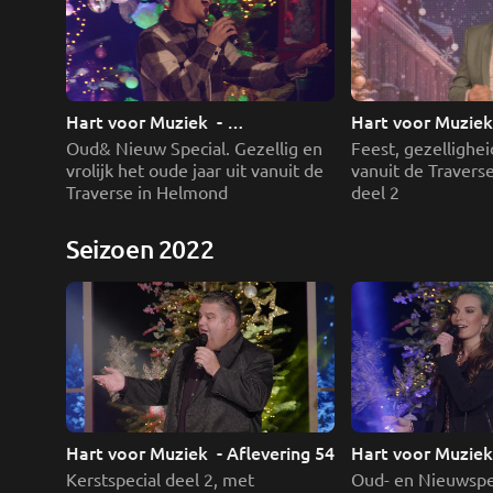
Hart voor Muziek  - 
Hart voor Muziek 
Oudjaareditie
deel 2
Oud& Nieuw Special. Gezellig en 
Feest, gezellighei
vrolijk het oude jaar uit vanuit de 
vanuit de Travers
Traverse in Helmond
deel 2
Seizoen 2022
Hart voor Muziek 
Hart voor Muziek  - Aflevering 54 
Oud- en Nieuwspec
Kerstspecial deel 2, met 