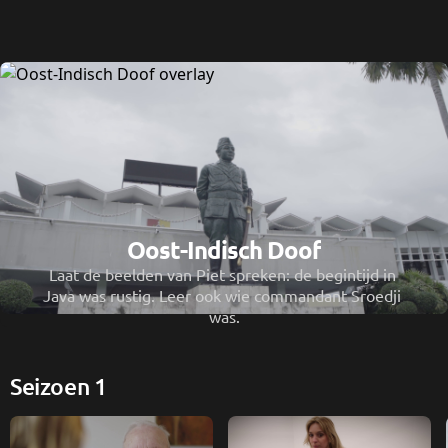
Oost-Indisch Doof
Laat de beelden van Piet spreken: de begintijd in 
Java was rustig. Leer ook wie commandant Sroedji 
was.
Seizoen 1