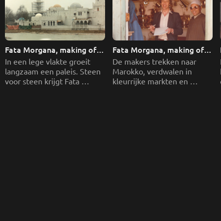
Fata Morgana, making of: 
Fata Morgana, making of: 
De Verboden Stad 
De Verboden Stad 
In een lege vlakte groeit 
De makers trekken naar 
langzaam een paleis. Steen 
Marokko, verdwalen in 
voor steen krijgt Fata 
kleurrijke markten en 
Morgana vorm. Een 
vinden daar de ziel van hun 
sprookje wordt 
Verboden Stad.  
werkelijkheid. 