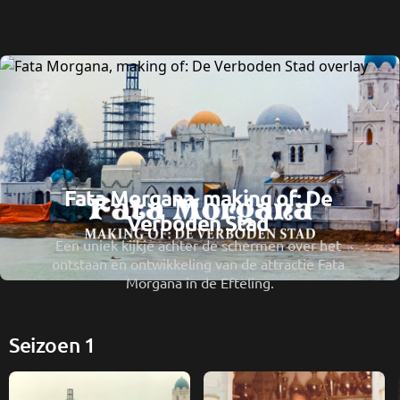
Fata Morgana, making of: De 
Verboden Stad 
Een uniek kijkje achter de schermen over het 
ontstaan en ontwikkeling van de attractie Fata 
Morgana in de Efteling.
Seizoen 1