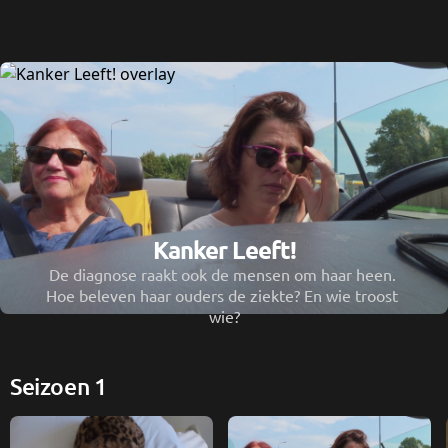
Kanker Leeft!
De diagnose raakt ook de mensen om haar heen. 
Hoe beleven haar ouders de ziekte? En wie troost 
wie?
Seizoen 1