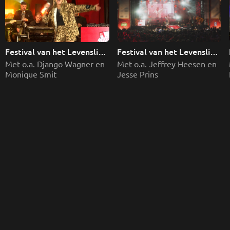
Festival van het Levenslied 
Festival van het Levenslied 
- 2025
- 2026
Met o.a. Jeffrey Heesen en 
Met o.a. Django Wagner en 
Jesse Prins
Monique Smit