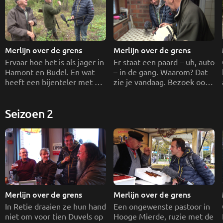
Merlijn over de grens
Merlijn over de grens
Ervaar hoe het is als jager in 
Er staat een paard – uh, auto 
Hamont en Budel. En wat 
– in de gang. Waarom? Dat 
heeft een bijenteler met 
zie je vandaag. Bezoek ook 
een paardenpoepzak?
de Achelse paardenschuur.
Seizoen 2
Merlijn over de grens
Merlijn over de grens
In Retie draaien ze hun hand 
Een ongewenste pastoor in 
niet om voor tien Duvels op 
Hooge Mierde, ruzie met de 