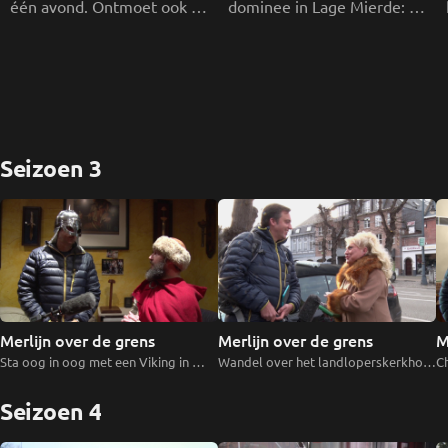
één avond. Ontmoet ook 
dominee in Lage Mierde: 
schuinsmarcheerder Leo. 
een ongelooflijke 
aflevering.
Seizoen 3
Merlijn over de grens
Merlijn over de grens
M
Sta oog in oog met een Viking in 
Wandel over het landloperskerkhof 
Ch
Merksplas en ga terug in de tijd bij 
in Wortel. Zie je de kanonskogel in de 
H
de landloperskolonie. 
Sint-Jan Baptistkerk? 
op
Seizoen 4