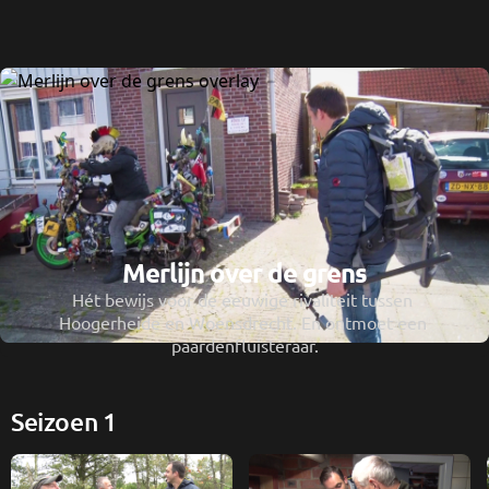
Merlijn over de grens
Hét bewijs voor de eeuwige rivaliteit tussen 
Hoogerheide en Woensdrecht. En ontmoet een 
paardenfluisteraar.
Seizoen 1