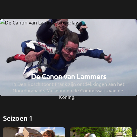
De Canon van Lammers
In Den Bosch toont Frank zijn ontdekkingen aan het 
Noordbrabants Museum en de Commissaris van de 
Koning.  
Seizoen 1