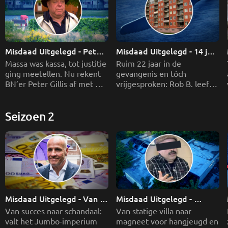
Misdaad Uitgelegd - Peter 
Misdaad Uitgelegd - 14 jaar 
Gillis
onterecht vast
Massa was kassa, tot justitie 
Ruim 22 jaar in de 
ging meetellen. Nu rekent 
gevangenis en tóch 
BN’er Peter Gillis af met 
vrijgesproken: Rob B. leeft 
een massa rechtszaken.
met de schaduw van de 
‘Rosmalense flatmoord’. 
Seizoen 2
Misdaad Uitgelegd - Van 
Misdaad Uitgelegd - 
Jumbo-baas naar 
Spookvilla vol 
Van succes naar schandaal: 
Van statige villa naar 
bajesklant?
drugsgeheimen
valt het Jumbo-imperium 
magneet voor hangjeugd en 