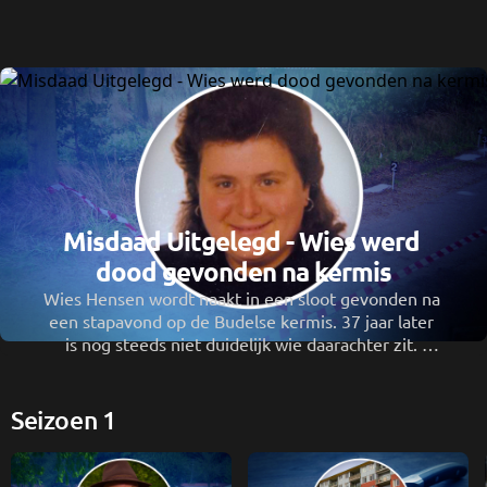
Misdaad Uitgelegd - Wies werd 
dood gevonden na kermis
Wies Hensen wordt naakt in een sloot gevonden na 
een stapavond op de Budelse kermis. 37 jaar later 
is nog steeds niet duidelijk wie daarachter zit. 
Waarom is het een cold case geworden? 
Seizoen 1