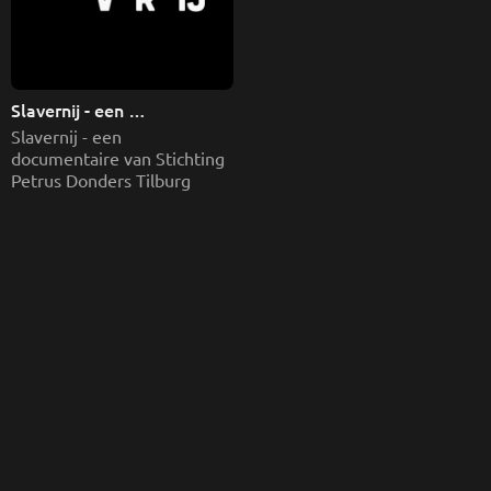
Slavernij - een 
documentaire van 
Slavernij - een 
Stichting Petrus Donders 
documentaire van Stichting 
Tilburg
Petrus Donders Tilburg