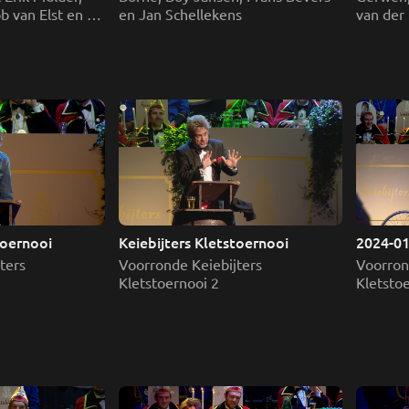
 van Elst en 
en Jan Schellekens
van der
Cornelis
toernooi
Keiebijters Kletstoernooi
2024-01-
Kletsto
ers 
Voorronde Keiebijters 
Voorrond
Kletstoernooi 2
Kletsto