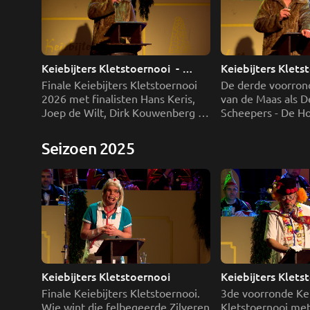
Keiebijters Kletstoernooi  - 
Keiebijters Kletst
Aflevering 6
Aflevering 5
Finale Keiebijters Kletstoernooi 
De derde voorron
2026 met finalisten Hans Keris, 
van de Maas als De
Joep de Wilt, Dirk Kouwenberg en 
Scheepers - De Ho
Jasper van Gerwen 
Keeris als Lauw Wi
Oers als Toontje 
Seizoen 2025
Keiebijters Kletstoernooi
Keiebijters Klets
Finale Keiebijters Kletstoernooi. 
3de voorronde Keie
Wie wint die felbegeerde Zilveren 
Kletstoernooi met 