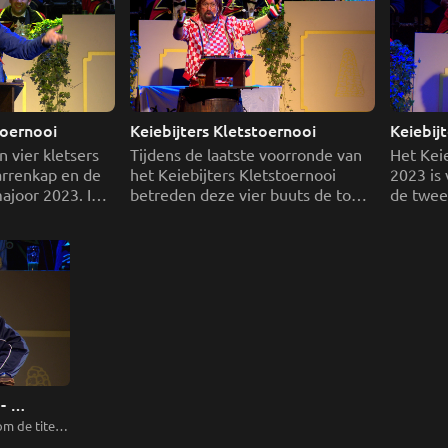
Keiebijters Kletstoernooi 
Keiebijters Kletstoernooi 
n vier kletsers 
Tijdens de laatste voorronde van 
Het Keie
rrenkap en de 
het Keiebijters Kletstoernooi 
2023 is 
ajoor 2023. In 
betreden deze vier buuts de ton; 
de twee
etreden twee 
De Psycholoog, D’n Alpinist, De 
volgende
ten de ton. Maar 
Invaller en Mien Billekes Jeuken. 
met hun 
 staan er in de 
As Ge A
Carnava
Postbod
 
m de titel 
orronde 1.