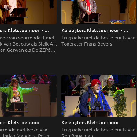
ers Kletstoernooi  - 
Keiebijters Kletstoernooi  - 
ing 3
Aflevering 2
mee van voorronde 1 met 
Trugkieke met de beste buuts van 
k van Beljouw als Sjeik Ali, 
Tonprater Frans Bevers
van Gerwen als De ZZPér 
oormalig hulpje van de 
rt van Kerkhof als Prins 
 Marina Wilbers als Toos 
ters Kletstoernooi
Keiebijters Kletstoernooi
orronde met Iveke van 
Trugkieke met de beste buuts van 
 Jorlan Manders, Peter 
Rob Bouwman