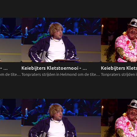
Keiebijters Klets
 
Keiebijters Kletstoernooi - 
Voorronde 1
Voorronde 2
Tonpraters strijden 
m de titel 
Tonpraters strijden in Helmond om de titel 
van Opperkletsmajo
orronde 3.
van Opperkletsmajoor 2019. Voorronde 2.