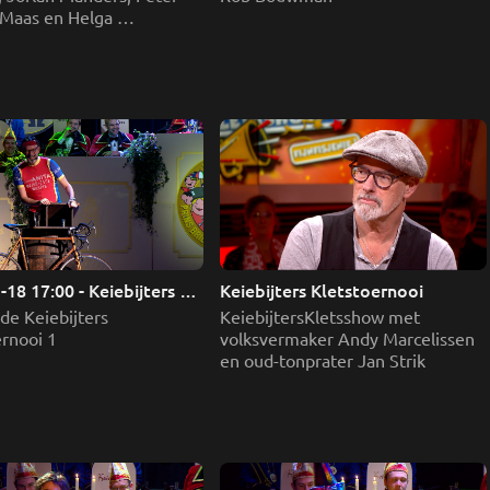
 Maas en Helga 
sen.
18 17:00 - Keiebijters 
Keiebijters Kletstoernooi
ernooi - 3
e Keiebijters 
KeiebijtersKletsshow met 
ernooi 1
volksvermaker Andy Marcelissen 
en oud-tonprater Jan Strik