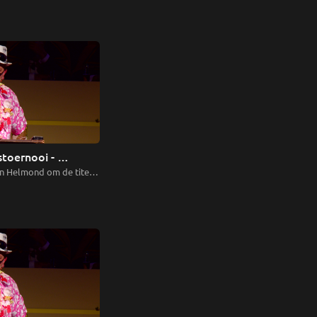
toernooi - 
in Helmond om de titel 
or 2019. Voorronde 1.