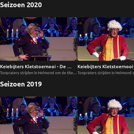
Seizoen 2020
Keiebijters Kletstoernooi - De 
Keiebijters Kletstoernooi -
Finale
Voorronde 3
Tonpraters strijden in Helmond om de titel 
Tonpraters strijden in Helmond o
van Opperkletsmajoor 2019. De finale.
van Opperkletsmajoor 2019. Vo
Seizoen 2019