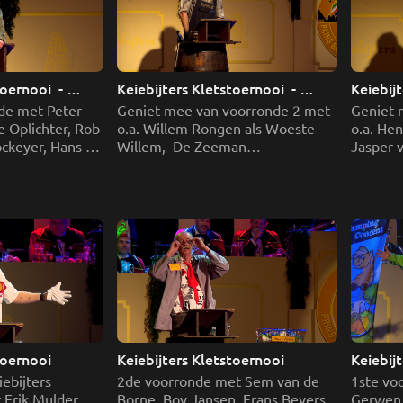
oernooi  - 
Keiebijters Kletstoernooi  - 
Keiebijt
Aflevering  4
Aflever
de met Peter 
Geniet mee van voorronde 2 met 
Geniet 
 Oplichter, Rob 
o.a. Willem Rongen als Woeste 
o.a. Hen
ckeyer, Hans 
Willem,  De Zeeman

Jasper 
nters, Twan van 
Joep de Wildt als Tony H. De 
en het v
Mayday
crimineel ,Dirk Kouwenberg als 
Sint, Ba
De Automonteur, Jan Schellekens 
Hoppa en
als De Vakantieganger 
Dakloos
toernooi
Keiebijters Kletstoernooi
Keiebij
bijters 
2de voorronde met Sem van de 
1ste vo
Erik Mulder, 
Borne, Boy Jansen, Frans Bevers 
Gerwen,