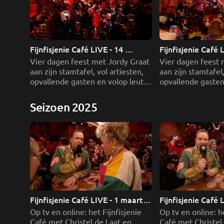
Fijnfisjenie Café LIVE - 14 
Fijnfisjenie Café L
februari 2026 deel 1
februari 2026 dee
Vier dagen feest met Jordy Graat 
Vier dagen feest 
aan zijn stamtafel, vol artiesten, 
aan zijn stamtafel,
opvallende gasten en volop leut 
opvallende gasten 
uit Roeptoetgat.
uit Roeptoetgat.
Seizoen 2025
Fijnfisjenie Café LIVE - 1 maart 
Fijnfisjenie Café 
deel 1
deel 2
Op tv en online: het Fijnfisjenie 
Op tv en online: he
Café met Christel de Laat en 
Café met Christel 