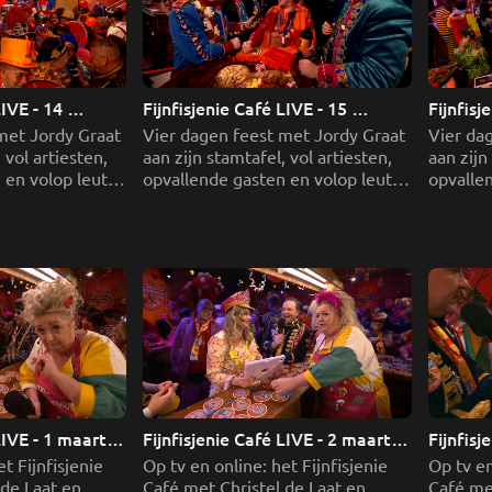
IVE - 14 
Fijnfisjenie Café LIVE - 15 
Fijnfisj
l 2
februari 2026 deel 1
februar
met Jordy Graat 
Vier dagen feest met Jordy Graat 
Vier dag
 vol artiesten, 
aan zijn stamtafel, vol artiesten, 
aan zijn 
en volop leut 
opvallende gasten en volop leut 
opvallen
uit Roeptoetgat.
uit Roe
LIVE - 1 maart 
Fijnfisjenie Café LIVE - 2 maart 
Fijnfisj
deel 1
deel 2
t Fijnfisjenie 
Op tv en online: het Fijnfisjenie 
Op tv en
de Laat en 
Café met Christel de Laat en 
Café met