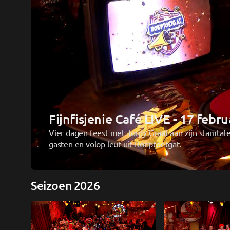
Fijnfisjenie Café LIVE - 17 febru
Vier dagen feest met Jordy Graat aan zijn stamtafel
gasten en volop leut uit Roeptoetgat.
Seizoen 2026