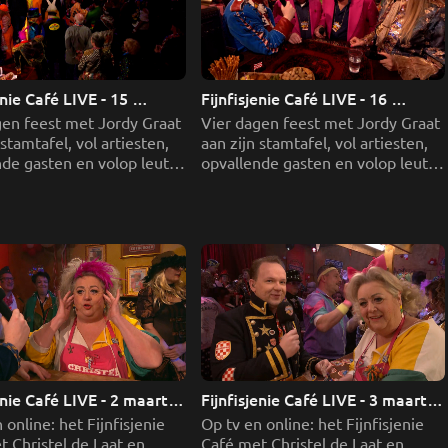
enie Café LIVE - 15 
Fijnfisjenie Café LIVE - 16 
i 2026 deel 2
februari 2026 deel 1
en feest met Jordy Graat 
Vier dagen feest met Jordy Graat 
stamtafel, vol artiesten, 
aan zijn stamtafel, vol artiesten, 
de gasten en volop leut 
opvallende gasten en volop leut 
ptoetgat.
uit Roeptoetgat.
enie Café LIVE - 2 maart 
Fijnfisjenie Café LIVE - 3 maart 
deel 1
 online: het Fijnfisjenie 
Op tv en online: het Fijnfisjenie 
 Christel de Laat en 
Café met Christel de Laat en 