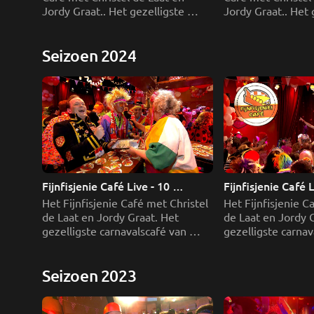
Jordy Graat.. Het gezelligste 
Jordy Graat.. Het g
carnavalscafé van Brabant waar 
carnavalscafé van
vier dagen feest wordt gevierd.
vier dagen feest 
Seizoen 2024
Fijnfisjenie Café Live - 10 
Fijnfisjenie Café L
februari deel 1
februari deel 2
Het Fijnfisjenie Café met Christel 
Het Fijnfisjenie Ca
de Laat en Jordy Graat. Het 
de Laat en Jordy G
gezelligste carnavalscafé van 
gezelligste carnav
Brabant waar vier dagen feest 
Brabant waar vier 
wordt gevierd.
wordt gevierd.
Seizoen 2023