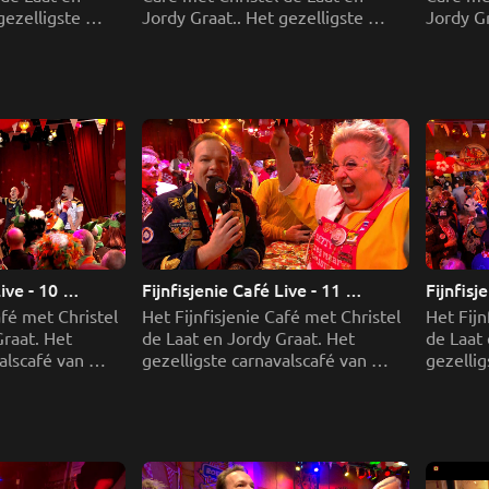
ezelligste 
Jordy Graat.. Het gezelligste 
Jordy Gr
 Brabant waar 
carnavalscafé van Brabant waar 
carnaval
wordt gevierd.
vier dagen feest wordt gevierd.
vier dag
ive - 10 
Fijnfisjenie Café Live - 11 
Fijnfisj
februari deel 1
februari
fé met Christel 
Het Fijnfisjenie Café met Christel 
Het Fijn
raat. Het 
de Laat en Jordy Graat. Het 
de Laat 
alscafé van 
gezelligste carnavalscafé van 
gezellig
dagen feest 
Brabant waar vier dagen feest 
Brabant 
wordt gevierd.
wordt g