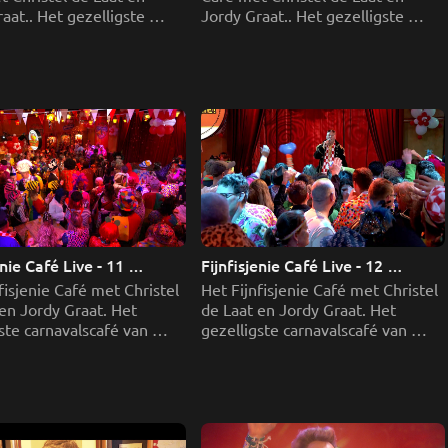
aat.. Het gezelligste 
Jordy Graat.. Het gezelligste 
scafé van Brabant waar 
carnavalscafé van Brabant waar 
en feest wordt gevierd.
vier dagen feest wordt gevierd.
enie Café Live - 11 
Fijnfisjenie Café Live - 12 
 deel 2
februari deel 1
fisjenie Café met Christel 
Het Fijnfisjenie Café met Christel 
en Jordy Graat. Het 
de Laat en Jordy Graat. Het 
ste carnavalscafé van 
gezelligste carnavalscafé van 
waar vier dagen feest 
Brabant waar vier dagen feest 
evierd.
wordt gevierd.