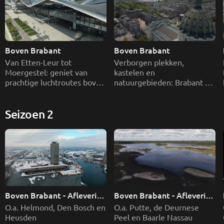
Boven Brabant 
Boven Brabant 
Van Etten-Leur tot 
Verborgen plekken, 
Moergestel: geniet van 
kastelen en 
prachtige luchtroutes boven 
natuurgebieden: Brabant 
Brabant.
vanuit een spannend 
perspectief. 
Seizoen 2
Boven Brabant - Aflevering 
Boven Brabant - Aflevering 
1
2
O.a. Helmond, Den Bosch en 
O.a. Putte, de Deurnese 
Heusden
Peel en Baarle Nassau