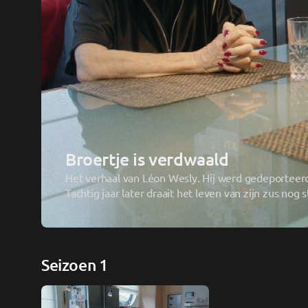
Broertje is verdwaald
Het verhaal van Léon Wesly. Hij werd gedeporteerd
Seizoen 1