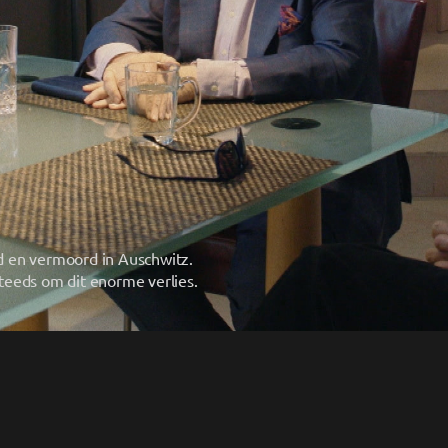
 en vermoord in Auschwitz. 
Tachtig jaar later draait het leven van zijn zus nog steeds om dit enorme verlies. 