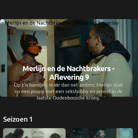
Merlijn en de Nachtbrakers - 
Aflevering 9
Op z'n hondjes, maar dan net anders: Merlijn stuit 
op een puppy met een sekshobby en proost in de 
laatste Oudenbossche kroeg. 
Seizoen 1