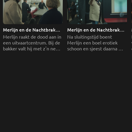
Merlijn en de Nachtbrakers 
Merlijn en de Nachtbrakers 
- Aflevering 1
- Aflevering 2
Merlijn raakt de dood aan in 
Na sluitingstijd boent 
een uitvaartcentrum. Bij de 
Merlijn een boel erotiek 
bakker valt hij met z'n neus 
schoon en sjeest daarna 
in de boter. 
mee met een 112-fotograaf. 