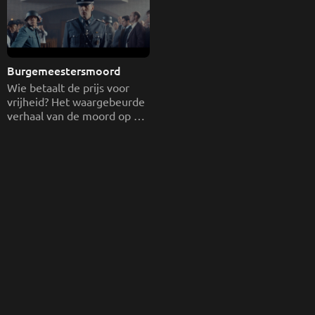
Burgemeestersmoord
Wie betaalt de prijs voor 
vrijheid? Het waargebeurde 
verhaal van de moord op 
burgemeester Piet 
Smulders (Someren) en 
burgemeester Willem 
Wijnen (Asten) ten tijden 
van de Tweede 
Wereldoorlog.