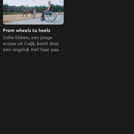
From wheels to heels
Sofie Ebben, een jonge 
vrouw uit Cuijk, komt door 
een ongeluk met haar paard 
in een rolstoel terecht maar 
door een bijzondere 
therapie en veel wilskracht 
krabbelt ze toch op.