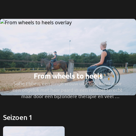
From wheels to heels
Sofie Ebben, een jonge vrouw uit Cuijk, komt door 
een ongeluk met haar paard in een rolstoel terecht 
maar door een bijzondere therapie en veel 
wilskracht krabbelt ze toch op.
Seizoen 1