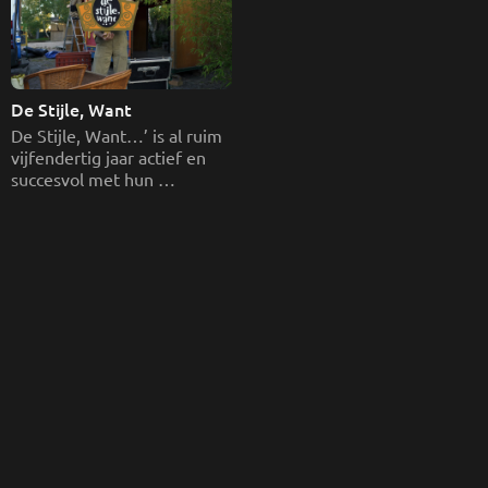
De Stijle, Want
De Stijle, Want…’ is al ruim 
vijfendertig jaar actief en 
succesvol met hun 
absurdistische straattheater 
shows in binnen- en 
buitenland. Inmiddels zijn ze 
gestopt met als afsluiter 
een geweldig festijn een 
circustent tijdens festival 
Circolo.