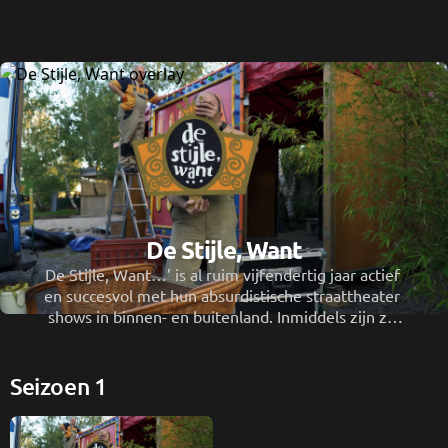
De Stijle, Want
De Stijle, Want…’ is al ruim vijfendertig jaar actief 
en succesvol met hun absurdistische straattheater 
shows in binnen- en buitenland. Inmiddels zijn ze 
gestopt met als afsluiter een geweldig festijn een 
circustent tijdens festival Circolo.
Seizoen 1