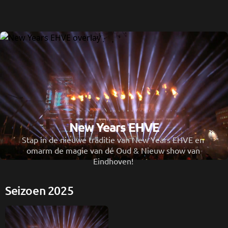
New Years EHVE
Stap in de nieuwe traditie van New Years EHVE en 
omarm de magie van dé Oud & Nieuw show van 
Eindhoven! 
Seizoen 2025