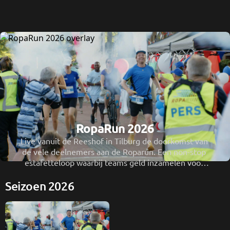
RopaRun 2026
Live vanuit de Reeshof in Tilburg de doorkomst van 
de vele deelnemers aan de Roparun. Een non-stop 
estafetteloop waarbij teams geld inzamelen voor 
mensen met kanker, vooral voor palliatieve zorg en 
Seizoen 2026
kwaliteit van leven.