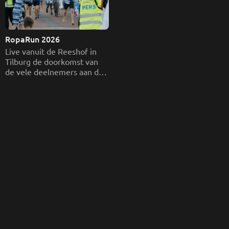
RopaRun 2026
Live vanuit de Reeshof in 
Tilburg de doorkomst van 
de vele deelnemers aan de 
Roparun. Een non-stop 
estafetteloop waarbij teams 
geld inzamelen voor 
mensen met kanker, vooral 
voor palliatieve zorg en 
kwaliteit van leven.