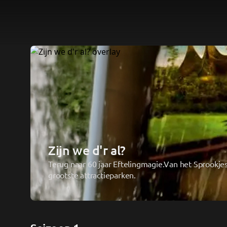
Zijn we d'r al? 
Terug naar 60 jaar Eftelingmagie.Van het Sprookjes
grootste attractieparken.